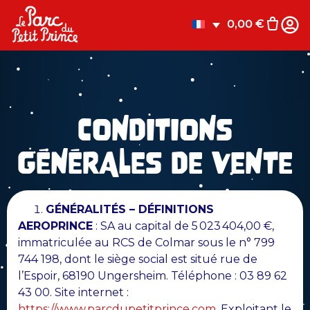
0,00
€
CONDITIONS
GÉNÉRALES DE VENTE
GÉNÉRALITÉS – DÉFINITIONS
AEROPRINCE
: SA au capital de 5 023 404,00 €,
immatriculée au RCS de Colmar sous le n° 799
744 198, dont le siège social est situé rue de
l’Espoir, 68190 Ungersheim. Téléphone : 03 89 62
43 00. Site internet :
https://www.parcdupetitprince.com
. Exploitant le