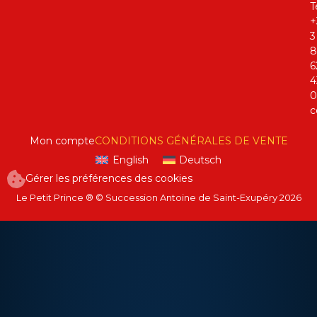
Té
+
3
8
6
4
0
c
Mon compte
CONDITIONS GÉNÉRALES DE VENTE
English
Deutsch
Gérer les préférences des cookies
Le Petit Prince ® © Succession Antoine de Saint-Exupéry 2026