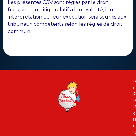
Les présentes CGV sont régies par le droit
français. Tout litige relatif à leur validité, leur
interprétation ou leur exécution sera soumis aux
tribunaux compétents selon les règles de droit
commun.
P
d
P
P
R
d
l
6
U