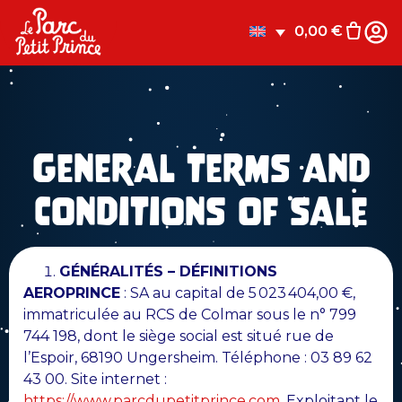
0,00
€
General terms and
conditions of sale
GÉNÉRALITÉS – DÉFINITIONS
AEROPRINCE
: SA au capital de 5 023 404,00 €,
immatriculée au RCS de Colmar sous le n° 799
744 198, dont le siège social est situé rue de
l’Espoir, 68190 Ungersheim. Téléphone : 03 89 62
43 00. Site internet :
https://www.parcdupetitprince.com
. Exploitant le