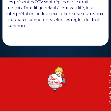
Les présentes CGV sont régies par le droit
français. Tout litige relatif à leur validité, leur
interprétation ou leur exécution sera soumis aux
tribunaux compétents selon les règles de droit
commun.
P
d
P
P
R
d
l
6
U