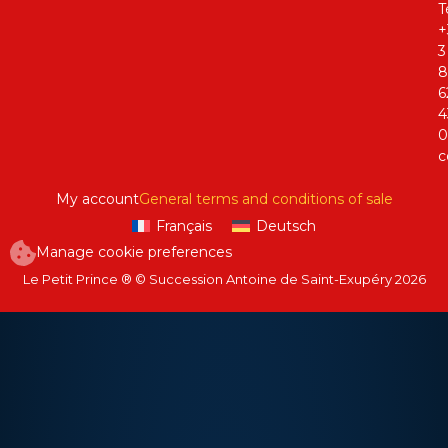
Té
+
3
8
6
4
0
c
My account
General terms and conditions of sale
Français
Deutsch
Manage cookie preferences
Le Petit Prince ® © Succession Antoine de Saint-Exupéry 2026