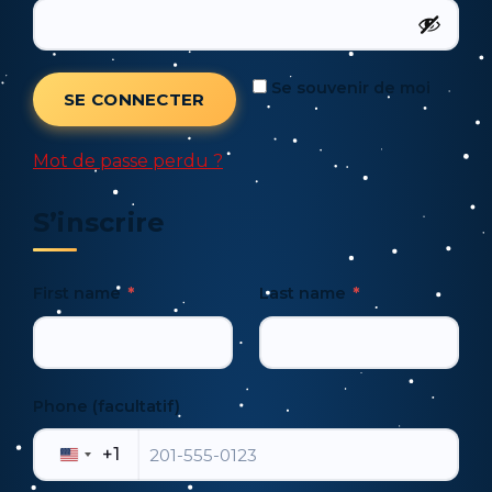
Se souvenir de moi
SE CONNECTER
Mot de passe perdu ?
S’inscrire
First name
*
Last name
*
Phone
(facultatif)
+1