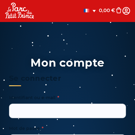
0,00
€
Mon compte
Se connecter
Identifiant ou e-mail
*
Mot de passe
*