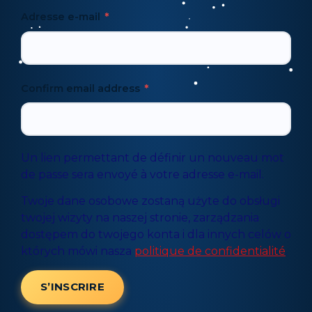
Adresse e-mail
*
Confirm email address
*
Un lien permettant de définir un nouveau mot
de passe sera envoyé à votre adresse e-mail.
Twoje dane osobowe zostaną użyte do obsługi
twojej wizyty na naszej stronie, zarządzania
dostępem do twojego konta i dla innych celów o
których mówi nasza
politique de confidentialité
.
S’INSCRIRE