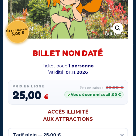
Économisez:
€
5,00
BILLET NON DATÉ
Ticket pour:
1 personne
Validité:
01.11.2026
PRIX EN LIGNE:
30,00
€
Prix en caisse:
25,00
Vous économisez
5,00
€
€
ACCÈS ILLIMITÉ
AUX ATTRACTIONS