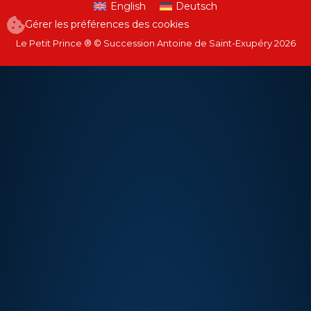
English
Deutsch
Gérer les préférences des cookies
Le Petit Prince ® © Succession Antoine de Saint-Exupéry 2026