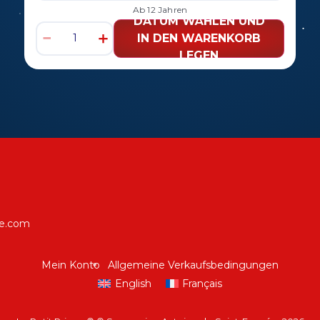
Ab 12 Jahren
DATUM WÄHLEN UND
−
＋
IN DEN WARENKORB
LEGEN
ce.com
Mein Konto
Allgemeine Verkaufsbedingungen
English
Français