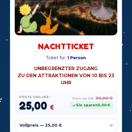
NACHTTICKET
Ticket für:
1 Person
UNBEGRENZTER ZUGANG
ZU DEN ATTRAKTIONEN VON 10 BIS 23
UHR
PREIS ONLINE:
30,00
€
Preis vor Ort:
25,00
Sie sparen
5,00
€
€