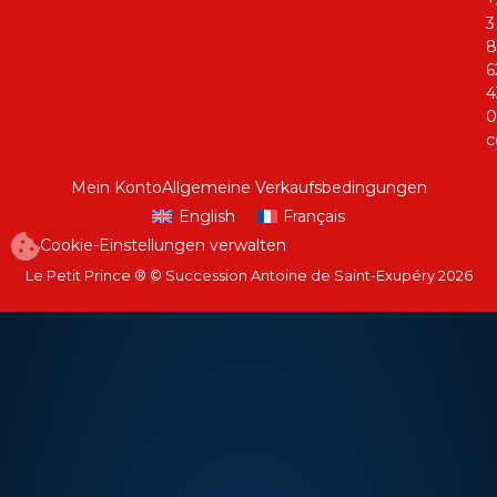
3
8
6
4
0
c
Mein Konto
Allgemeine Verkaufsbedingungen
English
Français
Cookie-Einstellungen verwalten
Le Petit Prince ® © Succession Antoine de Saint-Exupéry 2026