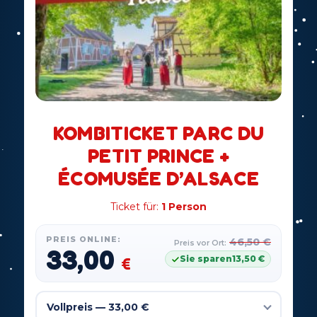
KOMBITICKET PARC DU
PETIT PRINCE +
ÉCOMUSÉE D’ALSACE
Ticket für:
1 Person
PREIS ONLINE:
46,50
€
Preis vor Ort:
33,00
Sie sparen
13,50
€
€