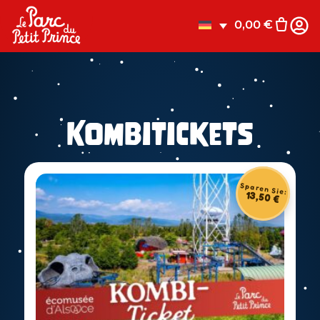
0,00
€
Kombitickets
Sparen Sie:
13,50
€